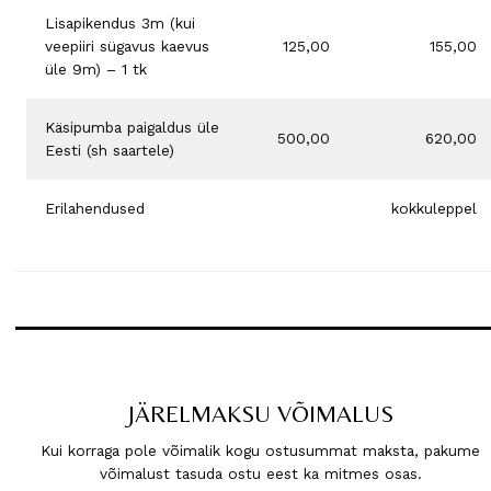
Lisapikendus 3m (kui
veepiiri sügavus kaevus
125,00
155,00
üle 9m) – 1 tk
Käsipumba paigaldus üle
500,00
620,00
Eesti (sh saartele)
Erilahendused
kokkuleppel
JÄRELMAKSU VÕIMALUS
Kui korraga pole võimalik kogu ostusummat maksta, pakume
võimalust tasuda ostu eest ka mitmes osas.