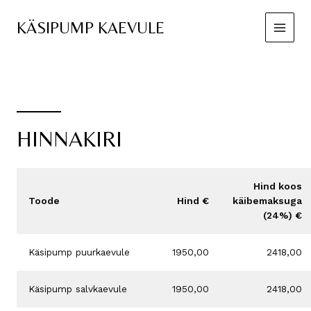
Skip
to
KÄSIPUMP KAEVULE
content
Main
Menu
HINNAKIRI
Hind koos
Toode
Hind €
käibemaksuga
(24%) €
Käsipump puurkaevule
1950,00
2418,00
Käsipump salvkaevule
1950,00
2418,00